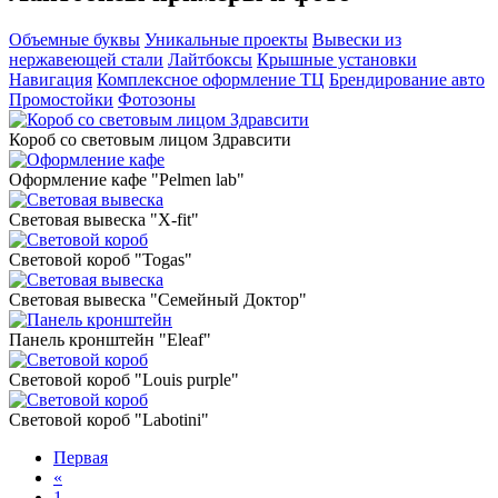
Объемные буквы
Уникальные проекты
Вывески из
нержавеющей стали
Лайтбоксы
Крышные установки
Навигация
Комплексное оформление ТЦ
Брендирование авто
Промостойки
Фотозоны
Короб со световым лицом Здравсити
Оформление кафе "Pelmen lab"
Световая вывеска "X-fit"
Световой короб "Togas"
Световая вывеска "Семейный Доктор"
Панель кронштейн "Eleaf"
Cветовой короб "Louis purple"
Cветовой короб "Labotini"
Первая
«
1