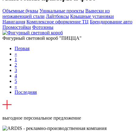
Объемные буквы
Уникальные проекты
Вывески из
нержавеющей стали
Лайтбоксы
Крышные установки
Навигация
Комплексное оформление ТЦ
Брендирование авто
Промостойки
Фотозоны
Фигурный световой короб "ПИЦЦА"
Первая
«
1
2
3
4
5
»
Последняя
выгодное персональное предложение